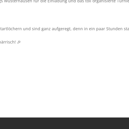
gs Wusterhausen für die Einladung und das toll organisierte Turnie
tartlöchern und sind ganz aufgeregt, denn in ein paar Stunden sta
närrisch! 🎉