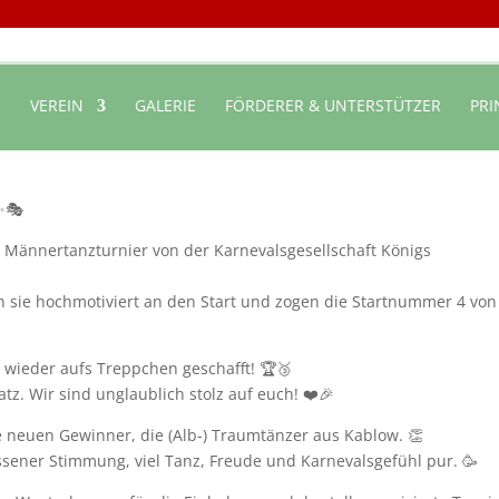
E
VEREIN
GALERIE
FÖRDERER & UNTERSTÜTZER
PRI
✨🎭
 Männertanzturnier von der Karnevalsgesellschaft Königs
gen sie hochmotiviert an den Start und zogen die Startnummer 4 von
 wieder aufs Treppchen geschafft! 🏆🥉
tz. Wir sind unglaublich stolz auf euch! ❤️🎉
 neuen Gewinner, die (Alb-) Traumtänzer aus Kablow. 👏
sener Stimmung, viel Tanz, Freude und Karnevalsgefühl pur. 🥳