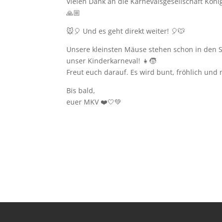
Vielen Dank an die Karnevalsgesellschaft Köni
🙏🏼
🐭🎈 Und es geht direkt weiter! 🎈🐭
Unsere kleinsten Mäuse stehen schon in den S
unser Kinderkarneval! 👧🧒
Freut euch darauf. Es wird bunt, fröhlich und 
Bis bald,
euer MKV ❤️🤍💚