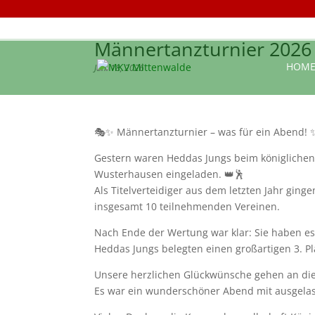
Männertanzturnier 2026
HOM
Jan. 18, 2026
🎭✨ Männertanzturnier – was für ein Abend! 
Gestern waren Heddas Jungs beim königlichen
Wusterhausen eingeladen. 👑🕺
Als Titelverteidiger aus dem letzten Jahr gin
insgesamt 10 teilnehmenden Vereinen.
Nach Ende der Wertung war klar: Sie haben es
Heddas Jungs belegten einen großartigen 3. Pla
Unsere herzlichen Glückwünsche gehen an die
Es war ein wunderschöner Abend mit ausgelas